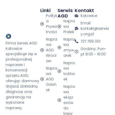
Linki
Serwis
Kontakt
AGD
Polityk
Katowice
a
Napra
Email:
Prywa
wa
kontakt@serwis
tności
Pralek
y.org.pl
Napra
Napra
727 799 001
Firma Serwis AGD
wa
wa
Katowice
Godziny: Pon-
AGD
zmyw
specjalizuje się w
pt 8:00 - 19:00
Wrocł
arek
profesjonalnej
aw
Napra
naprawie i
Napra
wa
konserwacji
wa
lodów
sprzętu AGD,
AGD
ek
oferując darmowy
Gdań
dojazd, dokładną
Napra
sk
diagnozę oraz
wa
gwarancję na
ekspr
wykonane
esów
naprawy.
do
kawy